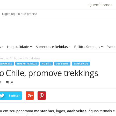
Quem Somos
s
Hospitalidade
Alimentos e Bebidas
Política Setoriais
Event
con, no Chile, promove trekkings
ESPORTES
HOSPITALIDADE
HOTÉIS
DESTINOS
TEMÁTICOS
o Chile, promove trekkings
2
0
Twitter
na em seu panorama
montanhas
, lagos,
cachoeiras
, águas termais e