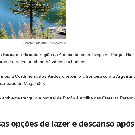
Parque Nacional Huerquehue
 a
fauna
e a
flora
da região da Araucanía, os trekkings no Parque Na
urante o trajeto também há várias cachoeiras.
m meio à
Cordilheira dos Andes
e próximo à fronteira com a
Argentin
ica-paus
de Magalhães.
mbiente tranquilo e natural de Pucón é a trilha das Crateras Parasíti
sas opções de lazer e descanso após