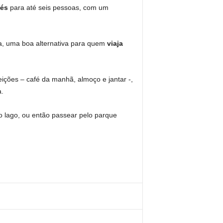
lés
para até seis pessoas, com um
ha, uma boa alternativa para quem
viaja
feições – café da manhã, almoço e jantar -,
a.
o lago, ou então passear pelo parque