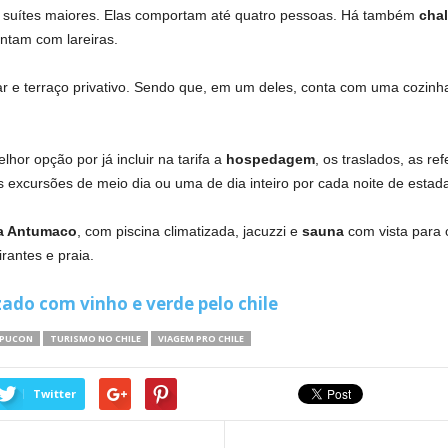
e suítes maiores. Elas comportam até quatro pessoas. Há também
cha
tam com lareiras.
ar e terraço privativo. Sendo que, em um deles, conta com uma cozin
hor opção por já incluir na tarifa a
hospedagem
, os traslados, as re
s excursões de meio dia ou uma de dia inteiro por cada noite de estad
a Antumaco
, com piscina climatizada, jacuzzi e
sauna
com vista para 
rantes e praia.
ado com vinho e verde pelo chile
PUCON
TURISMO NO CHILE
VIAGEM PRO CHILE
Twitter