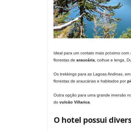
Ideal para um contato mais próximo com
florestas de
araucária
, coihue e lenga. D
Os trekkings para as Lagoas Andinas, e
florestas de araucárias e habitados por
p
Outra opção para uma grande imersão no a
do
vulcão Villarica
.
O hotel possui diver