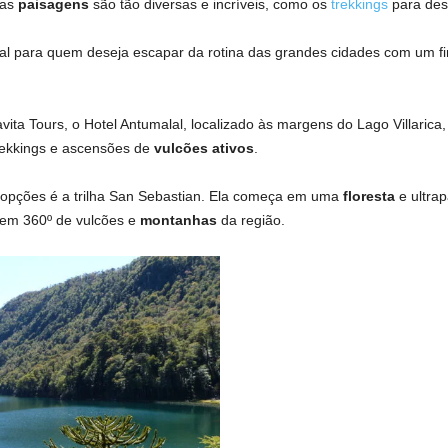
uas
paisagens
são tão diversas e incríveis, como os
trekkings
para des
deal para quem deseja escapar da rotina das grandes cidades com um 
avita Tours, o Hotel Antumalal, localizado às margens do Lago Villaric
trekkings e ascensões de
vulcões ativos
.
 opções é a trilha San Sebastian. Ela começa em uma
floresta
e ultrap
 em 360º de vulcões e
montanhas
da região.