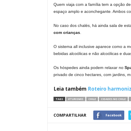
Quem viaja com a família tem a opção d
espaço amplo e aconchegante. Ambos con
No caso dos chalés, há ainda sala de est
com crianças
.
O sistema all inclusive aparece como a mel
bebidas alcoólicas e não alcoólicas e dua
Os hóspedes ainda podem relaxar no
Sp
privado de cinco hectares, com jardins, mi
Leia também
Roteiro harmoniz
TAGS
#TURISMO
CHILE
CIDADES NO CHILE
COMPARTILHAR
Facebook