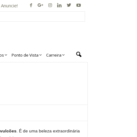
Anuncie!
os
Ponto de Vista
Carreira
vulcões
. É de uma beleza extraordinária