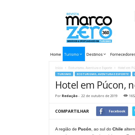
Revista
Marco
Zero
Home
Turismo
Destinos
Fornecedore
Início
Ecoturismo, Aventura e Esporte
Hotel em Pú
TURISMO
ECOTURISMO, AVENTURA E ESPORTE
Hotel em Púcon, n
Por
Redação
-
22 de outubro de 2019
165
COMPARTILHAR
Facebook
A região de
Pucón
, ao sul do
Chile
alter