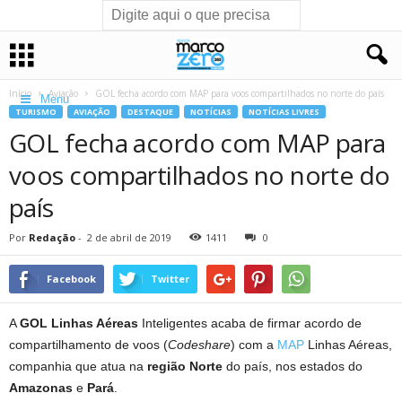
Início
Aviação
GOL fecha acordo com MAP para voos compartilhados no norte do país
Menu
TURISMO
AVIAÇÃO
DESTAQUE
NOTÍCIAS
NOTÍCIAS LIVRES
GOL fecha acordo com MAP para
voos compartilhados no norte do
país
Por
Redação
-
2 de abril de 2019
1411
0
Facebook
Twitter
A
GOL Linhas Aéreas
Inteligentes acaba de firmar acordo de
compartilhamento de voos (
Codeshare
) com a
MAP
Linhas Aéreas,
companhia que atua na
região Norte
do país, nos estados do
Amazonas
e
Pará
.