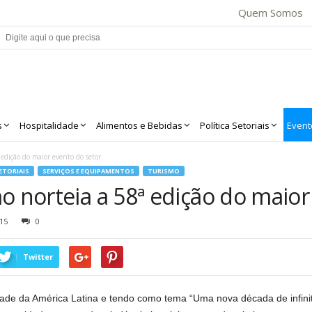
Quem Somos
s
Hospitalidade
Alimentos e Bebidas
Política Setoriais
Event
edição do maior evento do setor
ETORIAIS
SERVIÇOS E EQUIPAMENTOS
TURISMO
o norteia a 58ª edição do maior
15
0
Twitter
ade da América Latina e tendo como tema “Uma nova década de infinita