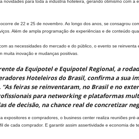
a novidades para toda a indústria hoteleira, gerando otimismo com a 
l ocorre de 22 e 25 de novembro. Ao longo dos anos, se consagrou co
rviços. Além de ampla programação de experiências e de conteúdo qual
com as necessidades do mercado e do público, o evento se reinventa
m muita inovação e mudanças positivas.
rente da Equipotel e Equipotel Regional, a roda
adores Hoteleiros do Brasil, confirma a sua 
“As feiras se reinventaram, no Brasil e no exte
ofissionais para networking e plataformas mul
s de decisão, na chance real de concretizar neg
a expositores e compradores, o business center realiza reuniões pré
fil de cada comprador. E garantir assim assertividade e economia de 