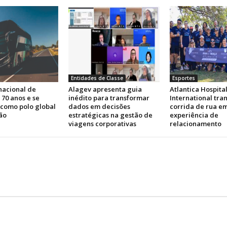
Entidades de Classe
Esportes
nacional de
Alagev apresenta guia
Atlantica Hospital
 70 anos e se
inédito para transformar
International tra
 como polo global
dados em decisões
corrida de rua e
ão
estratégicas na gestão de
experiência de
viagens corporativas
relacionamento