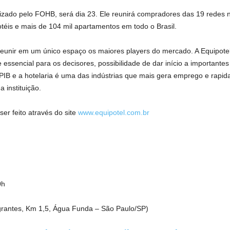
izado pelo FOHB, será dia 23. Ele reunirá compradores das 19 redes n
téis e mais de 104 mil apartamentos em todo o Brasil.
reunir em um único espaço os maiores players do mercado. A Equipote
essencial para os decisores, possibilidade de dar início a importantes
PIB e a hotelaria é uma das indústrias que mais gera emprego e rapi
 instituição.
er feito através do site
www.equipotel.com.br
0h
rantes, Km 1,5, Água Funda – São Paulo/SP)