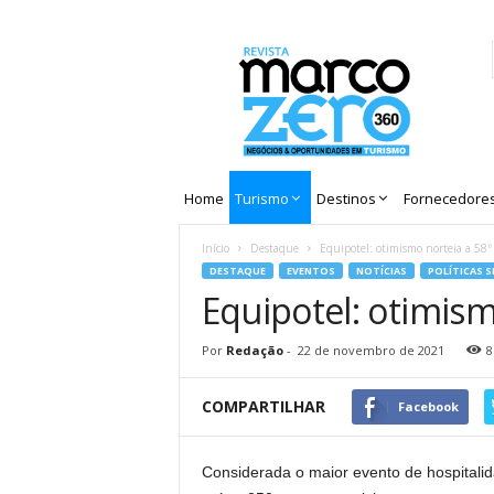
Revista
Marco
Zero
Home
Turismo
Destinos
Fornecedore
Início
Destaque
Equipotel: otimismo norteia a 58ª 
DESTAQUE
EVENTOS
NOTÍCIAS
POLÍTICAS S
Equipotel: otimism
Por
Redação
-
22 de novembro de 2021
8
COMPARTILHAR
Facebook
Considerada o maior evento de hospitalid