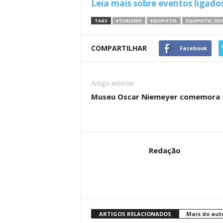
Leia mais sobre eventos ligado
TAGS
#TURISMO
EQUIPOTEL
EQUIPOTEL 202
COMPARTILHAR
Facebook
Artigo anterior
Museu Oscar Niemeyer comemora 
Redação
ARTIGOS RELACIONADOS
Mais do aut