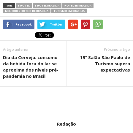
TAGS
B HOTEL
B HOTEL BRASILIA
HOTEL EM BRASILIA
MELHORES HOTEIS DE BRASILIA
TURISMO EM BRASILIA
Facebook
Twitter
Artigo anterior
Próximo artigo
Dia da Cerveja: consumo
19º Salão São Paulo de
da bebida fora do lar se
Turismo supera
aproxima dos níveis pré-
expectativas
pandemia no Brasil
Redação