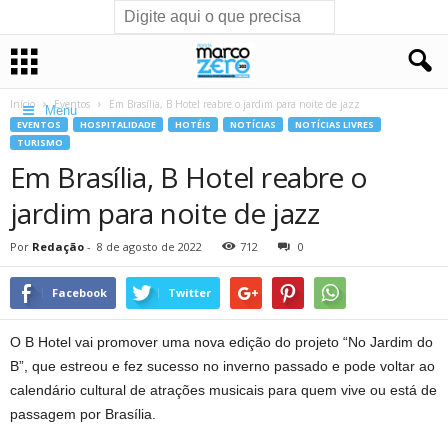
Início
Eventos
Em Brasília, B Hotel reabre o jardim para noite de jazz
Menu
EVENTOS
HOSPITALIDADE
HOTÉIS
NOTÍCIAS
NOTÍCIAS LIVRES
TURISMO
Em Brasília, B Hotel reabre o
jardim para noite de jazz
Por
Redação
-
8 de agosto de 2022
712
0
Facebook
Twitter
O B Hotel vai promover uma nova edição do projeto “No Jardim do
B”, que estreou e fez sucesso no inverno passado e pode voltar ao
calendário cultural de atrações musicais para quem vive ou está de
passagem por Brasília.