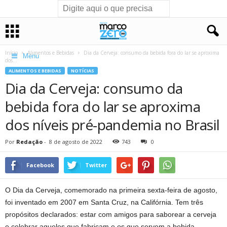
Início
Alimentos e Bebidas
Dia da Cerveja: consumo da bebida fora do lar se aproxima
Menu
dos...
ALIMENTOS E BEBIDAS
NOTÍCIAS
Dia da Cerveja: consumo da
bebida fora do lar se aproxima
dos níveis pré-pandemia no Brasil
Por
Redação
-
8 de agosto de 2022
743
0
Facebook
Twitter
O Dia da Cerveja, comemorado na primeira sexta-feira de agosto,
foi inventado em 2007 em Santa Cruz, na Califórnia. Tem três
propósitos declarados: estar com amigos para saborear a cerveja
e celebrar aqueles que fabricam e os que servem a bebida.