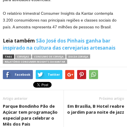
O relatório trimestral Consumer Insights da Kantar contempla
3.200 consumidores nas principais regiões e classes sociais do
país. A amostra representa 47 milhões de pessoas no Brasil.
Leia também
São José dos Pinhais ganha bar
inspirado na cultura das cervejarias artesanais
TAGS
CERVEJAS
CONSUMO DE CERVEJA
DIA DA CERVEJA
RELATÓRIO CONSUMER INSIGHTS DA KANTAR
Facebook
Twitter
Artigo anterior
Próximo artigo
Parque Bondinho Pão de
Em Brasília, B Hotel reabre
Açúcar tem programação
o jardim para noite de jazz
especial para celebrar o
Mês dos Pais