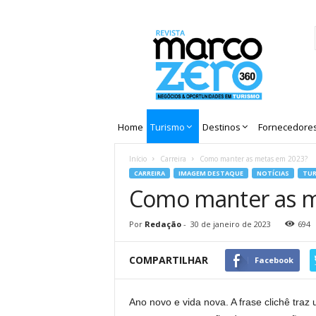
Revista
Marco
Zero
Home
Turismo
Destinos
Fornecedore
Início
Carreira
Como manter as metas em 2023?
CARREIRA
IMAGEM DESTAQUE
NOTÍCIAS
TU
Como manter as m
Por
Redação
-
30 de janeiro de 2023
694
COMPARTILHAR
Facebook
Ano novo e vida nova. A frase clichê tr