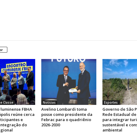
or
e Classe
Notícias
Esportes
Fluminense FBHA
Avelino Lombardi toma
Governo de São P
polis reúne cerca
posse como presidente da
Rede Estadual de 
ticipantes e
Febrac para o quadriênio
para integrar tur
 integração do
2026-2030
sustentável e co
egional
ambiental