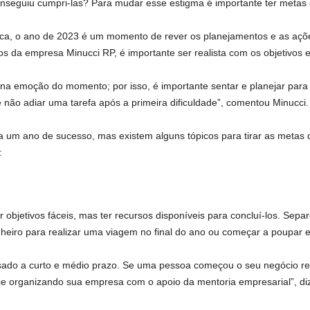
onseguiu cumpri-las? Para mudar esse estigma é importante ter meta
ca, o ano de 2023 é um momento de rever os planejamentos e as açõe
 da empresa Minucci RP, é importante ser realista com os objetivos e
na emoção do momento; por isso, é importante sentar e planejar para
 e não adiar uma tarefa após a primeira dificuldade”, comentou Minucci.
 um ano de sucesso, mas existem alguns tópicos para tirar as metas do
:
 ter objetivos fáceis, mas ter recursos disponíveis para concluí-los. S
heiro para realizar uma viagem no final do ano ou começar a poupar e
sado a curto e médio prazo. Se uma pessoa começou o seu negócio rec
ce organizando sua empresa com o apoio da mentoria empresarial”, diz