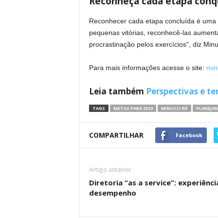
Reconheça cada etapa conq
Reconhecer cada etapa concluída é uma fo
pequenas vitórias, reconhecê-las aument
procrastinação pelos exercícios”, diz Minu
Para mais informações acesse o site:
min
Leia também
Perspectivas e t
TAGS
METAS PARA 2023
MINUCCI RP
PLANEJA
COMPARTILHAR
Facebook
Artigo anterior
Diretoria “as a service”: experiênc
desempenho