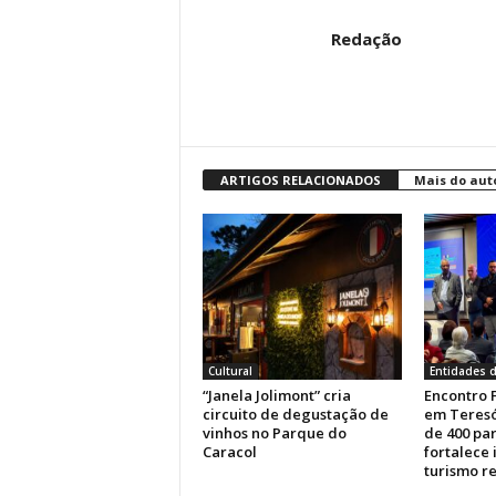
Redação
ARTIGOS RELACIONADOS
Mais do aut
Cultural
Entidades d
“Janela Jolimont” cria
Encontro 
circuito de degustação de
em Teresó
vinhos no Parque do
de 400 par
Caracol
fortalece
turismo r