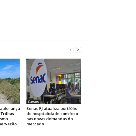
Cursos
aulo lança
Senac RJ atualiza portfólio
Trilhas
de hospitalidade com foco
ismo
nas novas demandas do
nservação
mercado