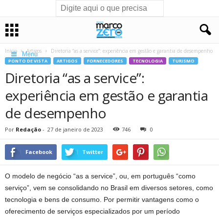
Início
Artigos
Diretoria “as a service”: experiência em gestão e garantia de desempenho
Menu
PONTO DE VISTA
ARTIGOS
FORNECEDORES
TECNOLOGIA
TURISMO
Diretoria “as a service”:
experiência em gestão e garantia
de desempenho
Por
Redação
-
27 de janeiro de 2023
746
0
Facebook
Twitter
O modelo de negócio “as a service”, ou, em português “como
serviço”, vem se consolidando no Brasil em diversos setores, como
tecnologia e bens de consumo. Por permitir vantagens como o
oferecimento de serviços especializados por um período