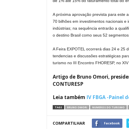
de 1% até 15% do faturamento total do 
A próxima aprovação prevista para este 
70 bilhões em investimentos nacionais e in
indústrias; na sequência entrarão a qual
o destino Brasil como seus 52 segmentos
A Feira EXPOTEL ocorrerá dias 24 e 25 d
tendencias e discussões estratégicas para
turismo no III Encontro FHORESP, no XI
Artigo de Bruno Omori, preside
CONTURESP
Leia também
IV FBGA -Painel d
TAGS
BRUNO OMORI
NUMEROS DO TURISMO
COMPARTILHAR
Facebook