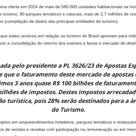
uma oferta em 2024 de mais de 580.000 unidades habitacionais na hote
 turismo, 80 parques temáticos e naturais, mais de 2,7 milhões de res
cos (compilação de dados das principais entidades de turismo).
que estes cenários em relação ao turismo do Brasil apontam para índ
om a consolidação do retorno dos eventos e feiras o mercado de desti
nada pelo presidente a PL 3626/23 de Apostas Es
de que o faturamento deste mercado de apostas 
ximos 3 anos quase R$ 100 bilhões de faturament
ilhões de impostos. Destes impostos arrecada
o turística, pois 28% serão destinados para a á
do Turismo.
projetos em empreendimentos hoteleiros, parques temáticos e restauran
ntos de vendas e receitas com participação na remuneração ou em merc