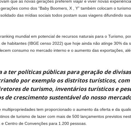
ovam que as novas gerações preferem viajar e viver novas experiênci
erações como dos “Baby Boomers, X , Y” também colocam o turismo 
olidado das mídias sociais todos postam suas viagens difundindo sua
 ranking mundial em potencial de recursos naturais para o Turismo,
es de habitantes (IBGE censo 2022) que hoje ainda não atinge 30% da s
alecem consumo no mercado interno e o aumento das exportações, além
 a ter políticas públicas para geração de divis
 criando por exemplo os distritos turísticos, co
retores de turismo, inventários turísticos e pe
ios de crescimento sustentável do nosso mercad
de multipropriedades tem proporcionado o aumento da oferta e da qualid
tinos de turismo de lazer com mais de 500 lançamentos previstos nes
 e Centro de Convenções para 1.200 pessoas.