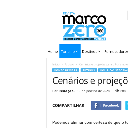
Revista
Marco
Zero
Home
Turismo
Destinos
Fornecedore
Início
Artigos
Cenários e projeções para o turismo 
PONTO DE VISTA
ARTIGOS
POLÍTICAS SETORIAI
Cenários e projeç
Por
Redação
-
10 de janeiro de 2024
804
COMPARTILHAR
Facebook
Podemos afirmar com certeza de que o tur