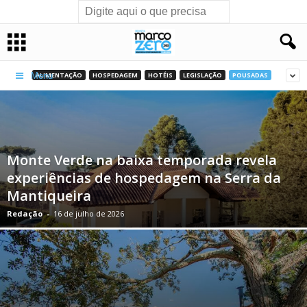
ALIMENTAÇÃO
HOSPEDAGEM
HOTÉIS
LEGISLAÇÃO
POUSADAS
Menu
Monte Verde na baixa temporada revela
experiências de hospedagem na Serra da
Mantiqueira
Redação
-
16 de julho de 2026