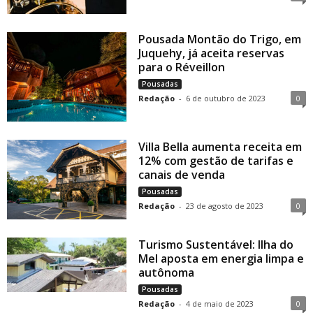
Pousada Montão do Trigo, em
Juquehy, já aceita reservas
para o Réveillon
Pousadas
Redação
-
6 de outubro de 2023
0
Villa Bella aumenta receita em
12% com gestão de tarifas e
canais de venda
Pousadas
Redação
-
23 de agosto de 2023
0
Turismo Sustentável: Ilha do
Mel aposta em energia limpa e
autônoma
Pousadas
Redação
-
4 de maio de 2023
0