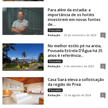
Para além da estadia: a
importância de os hotéis
investirem em novas fontes
de...
Pousadas
Redação
-
29 de novembro de 2024
0
No melhor estilo pé na areia,
Pousada Estrela D’Água há 25
anos é referência...
Pousadas
Redação
-
3 de setembro de 2024
0
Casa Siará eleva a sofisticação
da região do Preá
Pousadas
Redação
-
12 de agosto de 2024
0