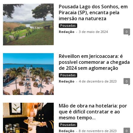
Pousada Lago dos Sonhos, em
Piracaia (SP), encanta pela
imersão na natureza
Pousadas
Redação
-
3 de maio de 2024
0
Réveillon em Jericoacoara: é
possível comemorar a chegada
de 2024 sem aglomeração
Pousadas
Redação
-
4 de dezembro de 2023
0
Mão de obra na hotelaria: por
que é difícil contratar e ao
mesmo tempo...
Pousadas
Redação
-
8 de novembro de 2023
0