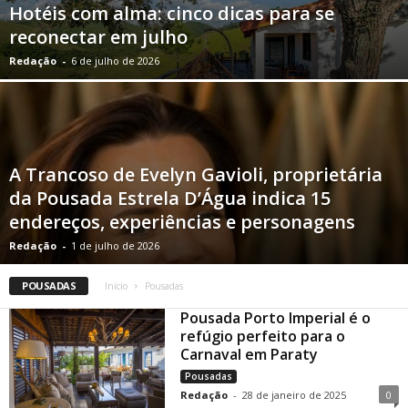
Hotéis com alma: cinco dicas para se
reconectar em julho
Redação
-
6 de julho de 2026
A Trancoso de Evelyn Gavioli, proprietária
da Pousada Estrela D’Água indica 15
endereços, experiências e personagens
Redação
-
1 de julho de 2026
POUSADAS
Início
Pousadas
Pousada Porto Imperial é o
refúgio perfeito para o
Carnaval em Paraty
Pousadas
Redação
-
28 de janeiro de 2025
0