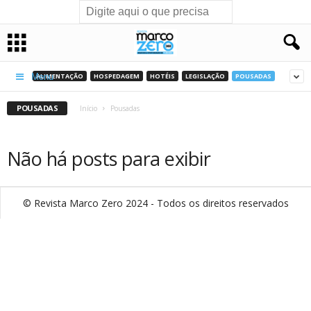
ALIMENTAÇÃO
HOSPEDAGEM
HOTÉIS
LEGISLAÇÃO
POUSADAS
Menu
POUSADAS
Início
Pousadas
Não há posts para exibir
© Revista Marco Zero 2024 - Todos os direitos reservados