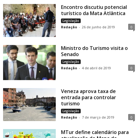
Encontro discutiu potencial
turístico da Mata Atlântica
Legislação
Redação
-
26 de junho de 2019
0
Ministro do Turismo visita o
Senado
Legislação
Redação
-
4 de abril de 2019
0
Veneza aprova taxa de
entrada para controlar
turismo
Legislação
Redação
-
7 de março de 2019
0
MTur define calendário para