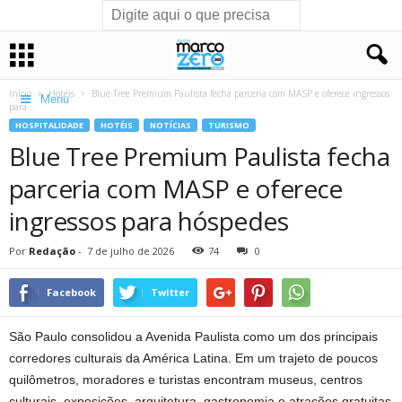
Início
Hotéis
Blue Tree Premium Paulista fecha parceria com MASP e oferece ingressos
Menu
para...
HOSPITALIDADE
HOTÉIS
NOTÍCIAS
TURISMO
Blue Tree Premium Paulista fecha
parceria com MASP e oferece
ingressos para hóspedes
Por
Redação
-
7 de julho de 2026
74
0
Facebook
Twitter
São Paulo consolidou a Avenida Paulista como um dos principais
corredores culturais da América Latina. Em um trajeto de poucos
quilômetros, moradores e turistas encontram museus, centros
culturais, exposições, arquitetura, gastronomia e atrações gratuitas