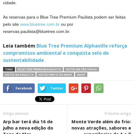
cidade.
As reservas para o Blue Tree Premium Paulista podem ser feitas
pelo site
www.bluetree.com.br
ou por
reservas.paulista@bluetree.com.br
.
Leia também
Blue Tree Premium Alphaville reforça
compromisso ambiental e conquista selo de
sustentabilidade
TAGS
BLUE TREE PREMIUM PAULISTA
HOTEL EM SÃO PAULO
HOTEL NA PAULISTA
HOTEL PERTO DO MASP
MASP
Facebook
Twitter
Artigo anterior
Próximo artigo
Arp bar terá dia 16 de
Monte Verde além do frio:
julho a nova edição do
novas atrações, sabores e
Tons de Mar
experiências de A a Z