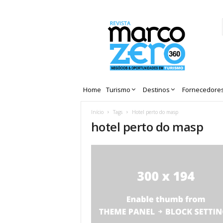
Revista
Marco
Zero
Home
Turismo
Destinos
Fornecedore
Início
Tags
Hotel perto do masp
hotel perto do masp