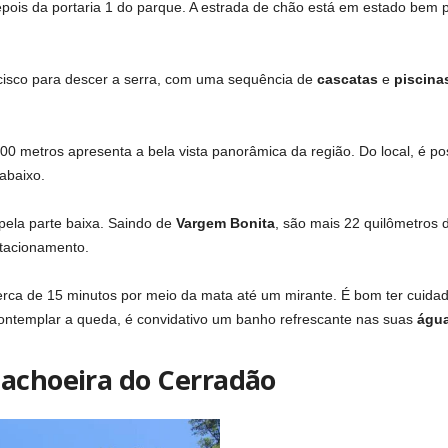
pois da portaria 1 do parque. A estrada de chão está em estado bem pr
cisco para descer a serra, com uma sequência de
cascatas
e
piscina
0 metros apresenta a bela vista panorâmica da região. Do local, é pos
abaixo.
pela parte baixa. Saindo de
Vargem Bonita
, são mais 22 quilômetros 
stacionamento.
erca de 15 minutos por meio da mata até um mirante. É bom ter cuida
contemplar a queda, é convidativo um banho refrescante nas suas
água
Cachoeira do Cerradão