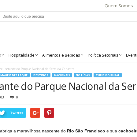
Quem Somos
s
Hospitalidade
Alimentos e Bebidas
Política Setoriais
Event
exuberante do Parque Nacional da Serra da Canastra
IMAGEM DESTAQUE
DESTINOS
NACIONAIS
NOTÍCIAS
TURISMO RURAL
ante do Parque Nacional da Ser
303
0
Twitter
abriga a maravilhosa nascente do
Rio São Francisco
e sua
cachoeir