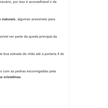
ecário, por isso é aconselhável ir de
s naturais
, algumas acessíveis para
sível ver parte da queda principal da
de boa estrada de chão até a portaria 4 do
do com as pedras escorregadias pela
s cristalinas
.