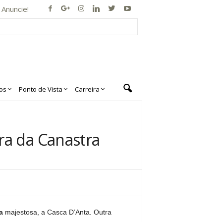
Anuncie!
os
Ponto de Vista
Carreira
ra da Canastra
a
majestosa, a Casca D’Anta. Outra