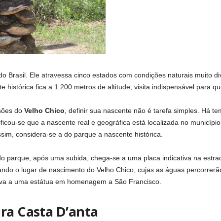
o Brasil. Ele atravessa cinco estados com condições naturais muito di
e histórica fica a 1.200 metros de altitude, visita indispensável para q
sões do
Velho Chico
, definir sua nascente não é tarefa simples. Há t
ificou-se que a nascente real e geográfica está localizada no municípi
im, considera-se a do parque a nascente histórica.
 do parque, após uma subida, chega-se a uma placa indicativa na estra
do o lugar de nascimento do Velho Chico, cujas as águas percorrerão
leva a uma estátua em homenagem a São Francisco.
ra Casta D’anta