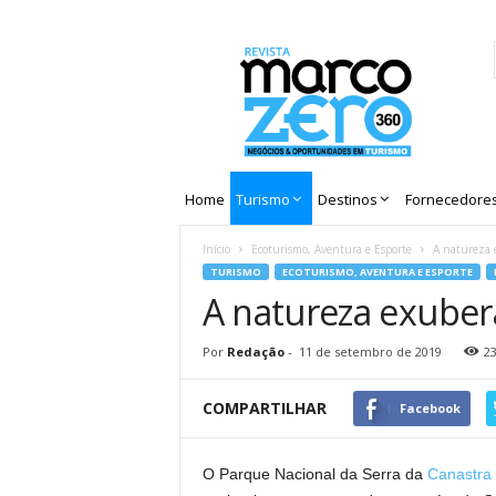
Revista
Marco
Zero
Home
Turismo
Destinos
Fornecedore
Início
Ecoturismo, Aventura e Esporte
A natureza 
TURISMO
ECOTURISMO, AVENTURA E ESPORTE
A natureza exuber
Por
Redação
-
11 de setembro de 2019
2
COMPARTILHAR
Facebook
O Parque Nacional da Serra da
Canastra