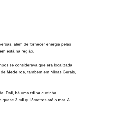
versas, além de fornecer energia pelas
uem está na região.
empos se considerava que era localizada
o de
Medeiros
, também em Minas Gerais,
da. Dali, há uma
trilha
curtinha
 quase 3 mil quilômetros até o mar. A