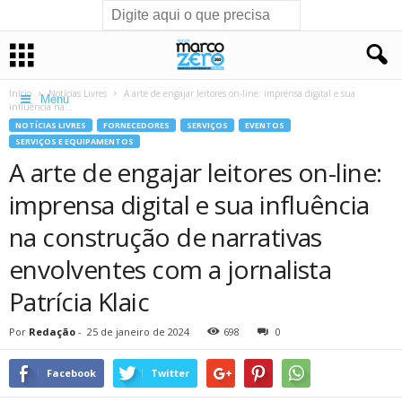
Início
Notícias Livres
A arte de engajar leitores on-line: imprensa digital e sua
Menu
influência na...
NOTÍCIAS LIVRES
FORNECEDORES
SERVIÇOS
EVENTOS
SERVIÇOS E EQUIPAMENTOS
A arte de engajar leitores on-line:
imprensa digital e sua influência
na construção de narrativas
envolventes com a jornalista
Patrícia Klaic
Por
Redação
-
25 de janeiro de 2024
698
0
Facebook
Twitter