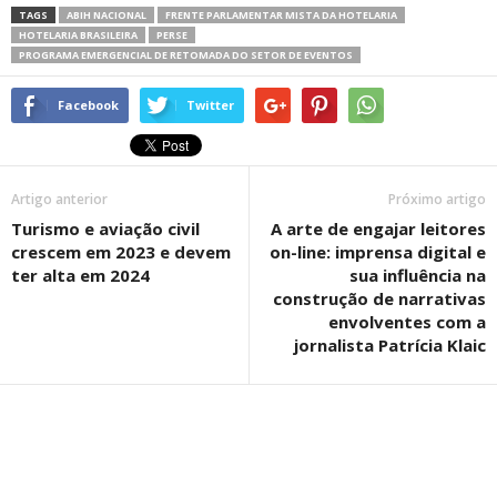
TAGS
ABIH NACIONAL
FRENTE PARLAMENTAR MISTA DA HOTELARIA
HOTELARIA BRASILEIRA
PERSE
PROGRAMA EMERGENCIAL DE RETOMADA DO SETOR DE EVENTOS
Facebook
Twitter
Artigo anterior
Próximo artigo
Turismo e aviação civil
A arte de engajar leitores
crescem em 2023 e devem
on-line: imprensa digital e
ter alta em 2024
sua influência na
construção de narrativas
envolventes com a
jornalista Patrícia Klaic