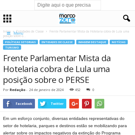
Início
Entidades de Classe
Frente Parlamentar Mista da Hotelaria cobra de Lula uma
Menu
posição sobre o...
POLÍTICAS SETORIAIS
ENTIDADES DE CLASSE
IMAGEM DESTAQUE
NOTÍCIAS
TURISMO
Frente Parlamentar Mista da
Hotelaria cobra de Lula uma
posição sobre o PERSE
Por
Redação
-
24 de janeiro de 2024
452
0
Facebook
Twitter
Em um esforço conjunto, diversas entidades representativas do
setor de hotelaria, parques e destinos estão se mobilizando para
alertar sobre os impactos negativos da extinção do Programa