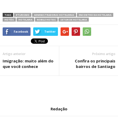
TAGS
#TURISMO
ADMINISTRADORAS HOTELEIRAS
ENCONTRO DA HOTELARIA
HOTÉIS
HOTELARIA
NOBILE HOTEIS
SETOR DE HOTELARIA
Facebook
Twitter
Artigo anterior
Próximo artigo
Imigração: muito além do
Confira os principais
que você conhece
bairros de Santiago
Redação