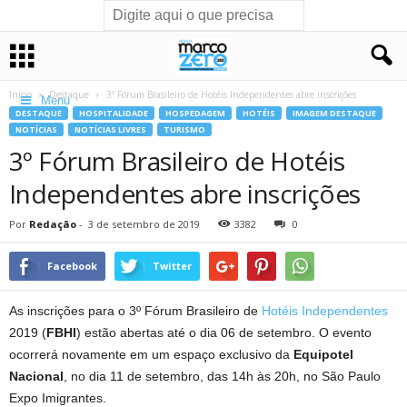
Início
Destaque
3º Fórum Brasileiro de Hotéis Independentes abre inscrições
Menu
DESTAQUE
HOSPITALIDADE
HOSPEDAGEM
HOTÉIS
IMAGEM DESTAQUE
NOTÍCIAS
NOTÍCIAS LIVRES
TURISMO
3º Fórum Brasileiro de Hotéis
Independentes abre inscrições
Por
Redação
-
3 de setembro de 2019
3382
0
Facebook
Twitter
As inscrições para o 3º Fórum Brasileiro de
Hotéis Independentes
2019 (
FBHI
) estão abertas até o dia 06 de setembro. O evento
ocorrerá novamente em um espaço exclusivo da
Equipotel
Nacional
, no dia 11 de setembro, das 14h às 20h, no São Paulo
Expo Imigrantes.