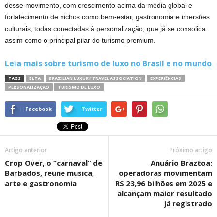
desse movimento, com crescimento acima da média global e
fortalecimento de nichos como bem-estar, gastronomia e imersões
culturais, todas conectadas à personalização, que já se consolida
assim como o principal pilar do turismo premium.
Leia mais sobre turismo de luxo no Brasil e no mundo
TAGS
BLTA
BRAZILIAN LUXURY TRAVEL ASSOCIATION
EXPERIÊNCIAS
PERSONALIZAÇÃO
TURISMO DE LUXO
Facebook
Twitter
Artigo anterior
Próximo artigo
Crop Over, o “carnaval” de
Anuário Braztoa:
Barbados, reúne música,
operadoras movimentam
arte e gastronomia
R$ 23,96 bilhões em 2025 e
alcançam maior resultado
já registrado