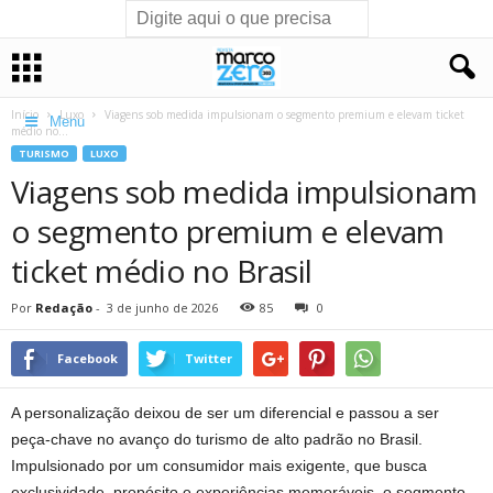
Início
Luxo
Viagens sob medida impulsionam o segmento premium e elevam ticket
Menu
médio no...
TURISMO
LUXO
Viagens sob medida impulsionam
o segmento premium e elevam
ticket médio no Brasil
Por
Redação
-
3 de junho de 2026
85
0
Facebook
Twitter
A personalização deixou de ser um diferencial e passou a ser
peça-chave no avanço do turismo de alto padrão no Brasil.
Impulsionado por um consumidor mais exigente, que busca
exclusividade, propósito e experiências memoráveis, o segmento