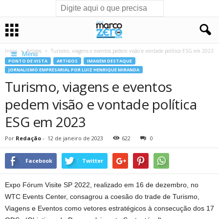
Início
Artigos
Turismo, viagens e eventos pedem visão e vontade política ESG em 2023
Menu
PONTO DE VISTA
ARTIGOS
IMAGEM DESTAQUE
JORNALISMO EMPRESARIAL POR LUIZ HENRIQUE MIRANDA
Turismo, viagens e eventos
pedem visão e vontade política
ESG em 2023
Por
Redação
-
12 de janeiro de 2023
622
0
Facebook
Twitter
Expo Fórum Visite SP 2022, realizado em 16 de dezembro, no
WTC Events Center, consagrou a coesão do trade de Turismo,
Viagens e Eventos como vetores estratégicos à consecução dos 17