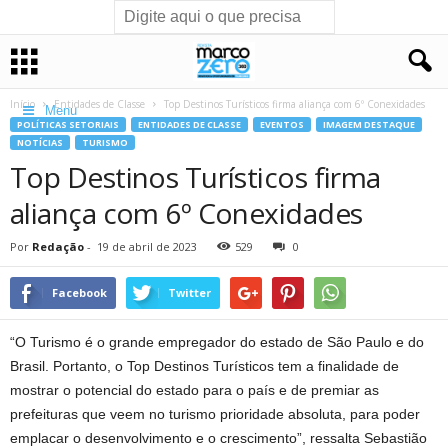
Início
Entidades de Classe
Top Destinos Turísticos firma aliança com 6º Conexidades
Menu
POLÍTICAS SETORIAIS
ENTIDADES DE CLASSE
EVENTOS
IMAGEM DESTAQUE
NOTÍCIAS
TURISMO
Top Destinos Turísticos firma
aliança com 6º Conexidades
Por
Redação
-
19 de abril de 2023
529
0
Facebook
Twitter
“O Turismo é o grande empregador do estado de São Paulo e do
Brasil. Portanto, o Top Destinos Turísticos tem a finalidade de
mostrar o potencial do estado para o país e de premiar as
prefeituras que veem no turismo prioridade absoluta, para poder
emplacar o desenvolvimento e o crescimento”, ressalta Sebastião