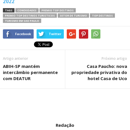
2022
TAGS
CONEXIDADES
PREMIO TOP DESTINOS
PREMIO TOP DESTINOS TURISTICOS
SETOR DE TURISMO
TOP DESTINOS
TURISMO EM SAO PAULO
Facebook
Twitter
Artigo anterior
Próximo artigo
ABIH-SP mantém
Casa Paucho: nova
intercâmbio permanente
propriedade privativa do
com DEATUR
hotel Casa de Uco
Redação