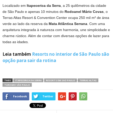
Localizado em
Itapecerica da Serra
, a 25 quilômetros da cidade
de São Paulo e apenas 10 minutos do
Rodoanel Mário Covas
, o
Terras Altas Resort & Convention Center ocupa 250 mil m² de área
verde ao lado da reserva da
Mata Atlântica Serrana
. Com uma
arquitetura integrada à natureza com harmonia, une simplicidade e
charme rústico. Além de contar com diversas opções de lazer para
todas as idades.
Leia também
Resorts no interior de São Paulo são
opção para sair da rotina
TAGS
ITAPECERICA DA SERRA
RESORTS EM SAO PAULO
TERRAS ALTAS
TURISMO SÃO PAULO
Facebook
Twitter