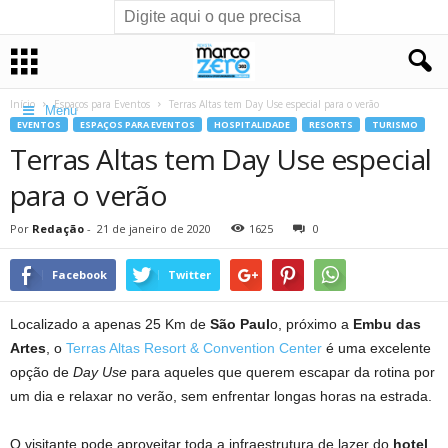
Início
Espaços para Eventos
Terras Altas tem Day Use especial para o verão
Menu
EVENTOS
ESPAÇOS PARA EVENTOS
HOSPITALIDADE
RESORTS
TURISMO
Terras Altas tem Day Use especial
para o verão
Por
Redação
-
21 de janeiro de 2020
1625
0
Facebook
Twitter
Localizado a apenas 25 Km de
São Paul
o, próximo a
Embu das
Artes
, o
Terras Altas Resort & Convention Center
é uma excelente
opção de
Day Use
para aqueles que querem escapar da rotina por
um dia e relaxar no verão, sem enfrentar longas horas na estrada.
O visitante pode aproveitar toda a infraestrutura de lazer do
hotel