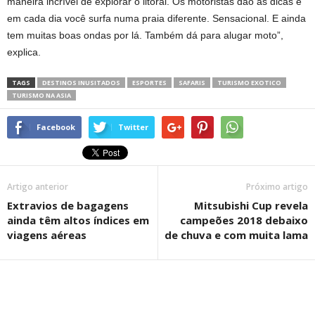
maneira incrível de explorar o litoral. Os motoristas dão as dicas e
em cada dia você surfa numa praia diferente. Sensacional. E ainda
tem muitas boas ondas por lá. Também dá para alugar moto”,
explica.
TAGS
DESTINOS INUSITADOS
ESPORTES
SAFARIS
TURISMO EXOTICO
TURISMO NA ASIA
Facebook
Twitter
Artigo anterior
Próximo artigo
Extravios de bagagens
Mitsubishi Cup revela
ainda têm altos índices em
campeões 2018 debaixo
viagens aéreas
de chuva e com muita lama