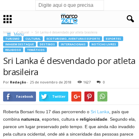
Início
Cultural
Sri Lanka é desvendado por atleta brasileira
Menu
TURISMO
CULTURAL
ECOTURISMO, AVENTURA E ESPORTE
ESPORTES
IMAGEM DESTAQUE
DESTINOS
INTERNACIONAIS
NOTÍCIAS LIVRES
RELIGIOSO
TEMÁTICOS
Sri Lanka é desvendado por atleta
brasileira
Por
Redação
-
25 de novembro de 2018
1627
0
Facebook
Twitter
Roberta Borsari ficou 17 dias percorrendo o
Sri Lanka
, país que
combina
natureza
, esportes, cultura e
religiosidade
. Segundo ela,
parece um lugar preservado pelo tempo. E que ainda não invadido
pela cultura ocidental, onde até a sinceridade das pessoas parece