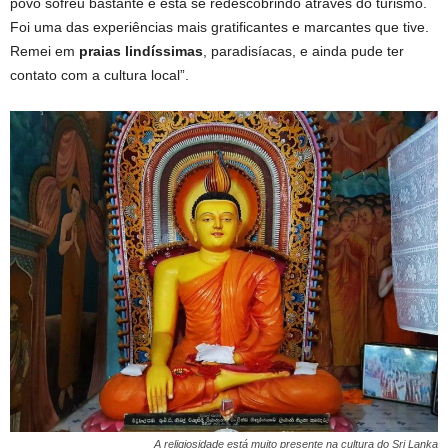
povo sofreu bastante e está se redescobrindo através do turismo.
Foi uma das experiências mais gratificantes e marcantes que tive.
Remei em
praias lindíssimas
, paradisíacas, e ainda pude ter
contato com a cultura local”.
A religiosidade está muito presente na cultura do Sri Lanka