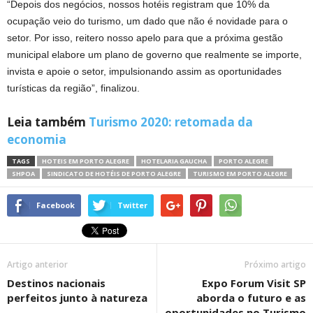
“Depois dos negócios, nossos hotéis registram que 10% da
ocupação veio do turismo, um dado que não é novidade para o
setor. Por isso, reitero nosso apelo para que a próxima gestão
municipal elabore um plano de governo que realmente se importe,
invista e apoie o setor, impulsionando assim as oportunidades
turísticas da região”, finalizou.
Leia também
Turismo 2020: retomada da
economia
TAGS
HOTEIS EM PORTO ALEGRE
HOTELARIA GAUCHA
PORTO ALEGRE
SHPOA
SINDICATO DE HOTÉIS DE PORTO ALEGRE
TURISMO EM PORTO ALEGRE
Facebook
Twitter
Artigo anterior
Próximo artigo
Destinos nacionais
Expo Forum Visit SP
perfeitos junto à natureza
aborda o futuro e as
oportunidades no Turismo