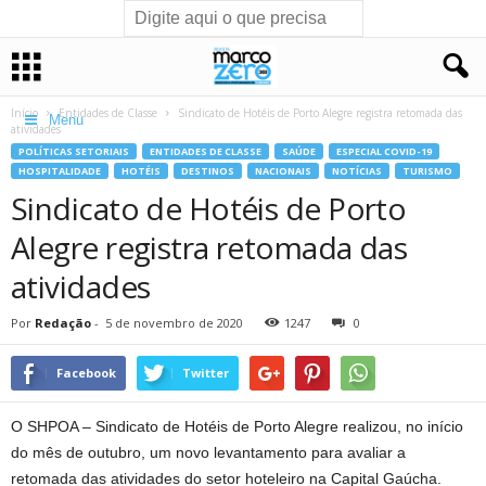
Início
Entidades de Classe
Sindicato de Hotéis de Porto Alegre registra retomada das
Menu
atividades
POLÍTICAS SETORIAIS
ENTIDADES DE CLASSE
SAÚDE
ESPECIAL COVID-19
HOSPITALIDADE
HOTÉIS
DESTINOS
NACIONAIS
NOTÍCIAS
TURISMO
Sindicato de Hotéis de Porto
Alegre registra retomada das
atividades
Por
Redação
-
5 de novembro de 2020
1247
0
Facebook
Twitter
O SHPOA – Sindicato de Hotéis de Porto Alegre realizou, no início
do mês de outubro, um novo levantamento para avaliar a
retomada das atividades do setor hoteleiro na Capital Gaúcha.