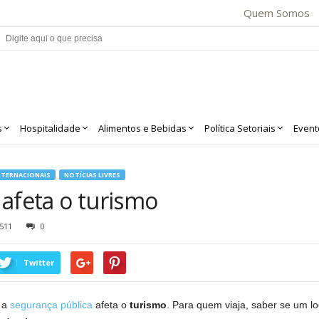
Quem Somos
s
Hospitalidade
Alimentos e Bebidas
Política Setoriais
Event
NTERNACIONAIS
NOTÍCIAS LIVRES
 afeta o turismo
511
0
Twitter
 a
segurança pública
afeta o
turismo
. Para quem viaja, saber se um lo