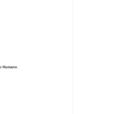
to Humano
.