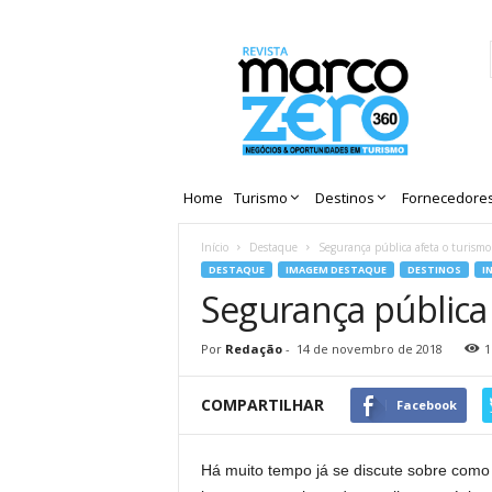
Revista
Marco
Zero
Home
Turismo
Destinos
Fornecedore
Início
Destaque
Segurança pública afeta o turismo
DESTAQUE
IMAGEM DESTAQUE
DESTINOS
I
Segurança pública
Por
Redação
-
14 de novembro de 2018
1
COMPARTILHAR
Facebook
Há muito tempo já se discute sobre como