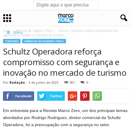
Início
Agências de Viagem e TMCs
Schultz Operadora reforça compromisso com
Menu
segurança e inovação no mercado de turismo
TURISMO
AGÊNCIAS DE VIAGEM E TMCS
Schultz Operadora reforça
compromisso com segurança e
inovação no mercado de turismo
Por
Redação
-
3 de junho de 2025
387
0
Facebook
Twitter
Em entrevista para a Revista Marco Zero, um dos principais temas
abordados por Rodrigo Rodrigues, diretor comercial da Schultz
Operadora, foi a preocupação com a segurança no setor.