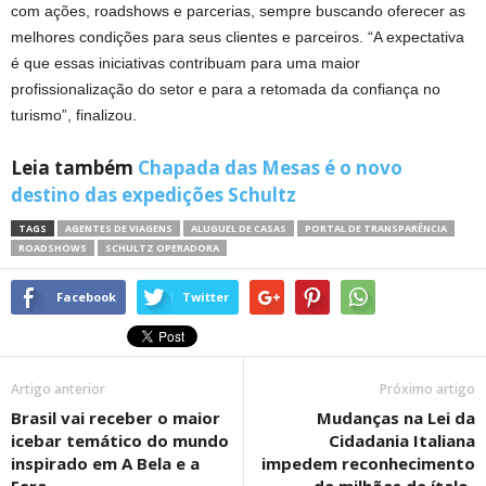
com ações, roadshows e parcerias, sempre buscando oferecer as
melhores condições para seus clientes e parceiros. “A expectativa
é que essas iniciativas contribuam para uma maior
profissionalização do setor e para a retomada da confiança no
turismo”, finalizou.
Leia também
Chapada das Mesas é o novo
destino das expedições Schultz
TAGS
AGENTES DE VIAGENS
ALUGUEL DE CASAS
PORTAL DE TRANSPARÊNCIA
ROADSHOWS
SCHULTZ OPERADORA
Facebook
Twitter
Artigo anterior
Próximo artigo
Brasil vai receber o maior
Mudanças na Lei da
icebar temático do mundo
Cidadania Italiana
inspirado em A Bela e a
impedem reconhecimento