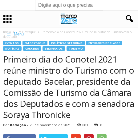
Início
Em Destaque
Primeiro dia do Conotel 2021 reúne ministro do Turismo com o
Menu
deputado...
EVENTOS
EM DESTAQUE
POLÍTICAS SETORIAIS
ENTIDADES DE CLASSE
NOTÍCIAS
CARREIRA
SEMINÁRIOS
TURISMO
Primeiro dia do Conotel 2021
reúne ministro do Turismo com o
deputado Bacelar, presidente da
Comissão de Turismo da Câmara
dos Deputados e com a senadora
Soraya Thronicke
Por
Redação
-
23 de novembro de 2021
803
0