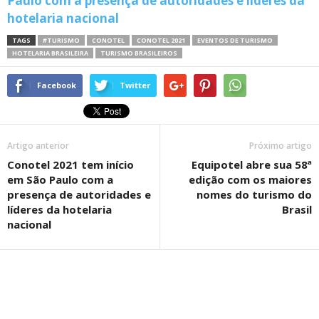
Paulo com a presença de autoridades e líderes da
hotelaria nacional
TAGS
#TURISMO
CONOTEL
CONOTEL 2021
EVENTOS DE TURISMO
HOTELARIA BRASILEIRA
TURISMO BRASILEIROS
Facebook
Twitter
Artigo anterior
Próximo artigo
Conotel 2021 tem início
Equipotel abre sua 58ª
em São Paulo com a
edição com os maiores
presença de autoridades e
nomes do turismo do
líderes da hotelaria
Brasil
nacional