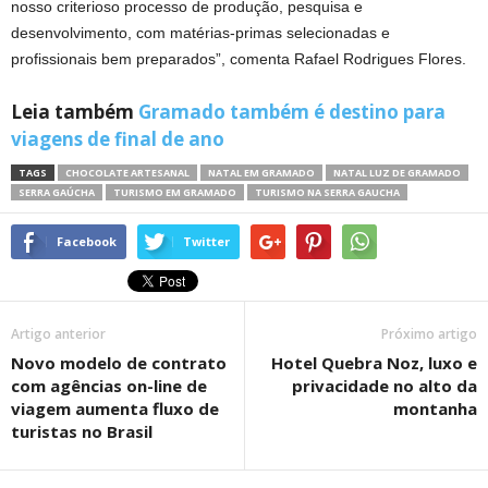
nosso criterioso processo de produção, pesquisa e
desenvolvimento, com matérias-primas selecionadas e
profissionais bem preparados”, comenta Rafael Rodrigues Flores.
Leia também
Gramado também é destino para
viagens de final de ano
TAGS
CHOCOLATE ARTESANAL
NATAL EM GRAMADO
NATAL LUZ DE GRAMADO
SERRA GAÚCHA
TURISMO EM GRAMADO
TURISMO NA SERRA GAUCHA
Facebook
Twitter
Artigo anterior
Próximo artigo
Novo modelo de contrato
Hotel Quebra Noz, luxo e
com agências on-line de
privacidade no alto da
viagem aumenta fluxo de
montanha
turistas no Brasil