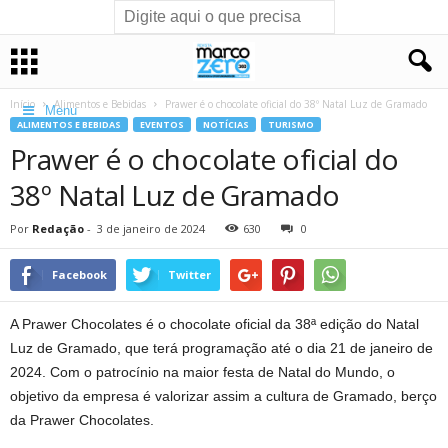
Início
Alimentos e Bebidas
Prawer é o chocolate oficial do 38º Natal Luz de Gramado
Menu
ALIMENTOS E BEBIDAS
EVENTOS
NOTÍCIAS
TURISMO
Prawer é o chocolate oficial do
38º Natal Luz de Gramado
Por
Redação
-
3 de janeiro de 2024
630
0
Facebook
Twitter
A Prawer Chocolates é o chocolate oficial da 38ª edição do Natal
Luz de Gramado, que terá programação até o dia 21 de janeiro de
2024. Com o patrocínio na maior festa de Natal do Mundo, o
objetivo da empresa é valorizar assim a cultura de Gramado, berço
da Prawer Chocolates.