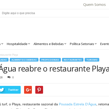
Quem Somos
s
Hospitalidade
Alimentos e Bebidas
Política Setoriais
Event
estaurante Playa
SADAS
ALIMENTOS E BEBIDAS
PROFISSIONAIS
RESTAURANTES
TURISMO
Água reabre o restaurante Play
28
0
Twitter
 turf, o Playa, restaurante sazonal da
Pousada Estrela D’Água
, retom