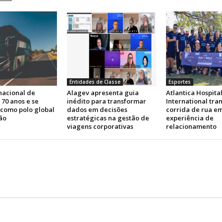
Entidades de Classe
Esportes
nacional de
Alagev apresenta guia
Atlantica Hospital
 70 anos e se
inédito para transformar
International tra
 como polo global
dados em decisões
corrida de rua e
ão
estratégicas na gestão de
experiência de
viagens corporativas
relacionamento