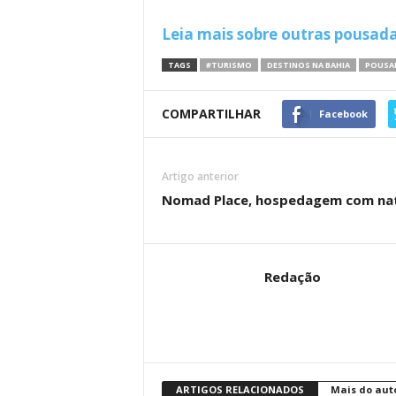
Leia mais sobre outras pousadas
TAGS
#TURISMO
DESTINOS NA BAHIA
POUSA
COMPARTILHAR
Facebook
Artigo anterior
Nomad Place, hospedagem com nat
Redação
ARTIGOS RELACIONADOS
Mais do aut