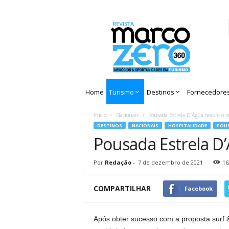
Revista
Marco
Zero
Home
Turismo
Destinos
Fornecedore
Início
Nacionais
Pousada Estrela D’Água reabre o r
DESTINOS
NACIONAIS
HOSPITALIDADE
POU
Pousada Estrela D’
Por
Redação
-
7 de dezembro de 2021
16
COMPARTILHAR
Facebook
Após obter sucesso com a proposta surf &