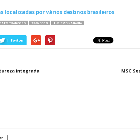
 localizadas por vários destinos brasileiros
DA EM TRANCOSO
TRANCOSO
TURISMO NA BAHIA
Twitter
ureza integrada
MSC Sea
or