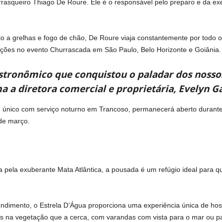
rrasqueiro Thiago De Roure. Ele é o responsável pelo preparo e da ex
to a grelhas e fogo de chão, De Roure viaja constantemente por todo 
ções no evento Churrascada em São Paulo, Belo Horizonte e Goiânia.
stronômico que conquistou o paladar dos nossos
a a diretora comercial e proprietária, Evelyn Ga
a, único com serviço noturno em Trancoso, permanecerá aberto durant
de março.
a pela exuberante Mata Atlântica, a pousada é um refúgio ideal para q
endimento, o Estrela D’Água proporciona uma experiência única de hos
 na vegetação que a cerca, com varandas com vista para o mar ou par