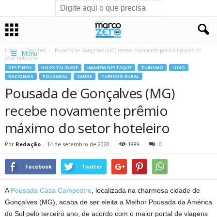
Início
Destinos
Pousada de Gonçalves (MG) recebe novamente prêmio máximo do
Menu
setor hoteleiro
DESTINOS
HOSPITALIDADE
IMAGEM DESTAQUE
TURISMO
LUXO
NACIONAIS
POUSADAS
SAÚDE
TURISMO RURAL
Pousada de Gonçalves (MG)
recebe novamente prêmio
máximo do setor hoteleiro
Por
Redação
-
14 de setembro de 2020
1889
0
Facebook
Twitter
A
Pousada Casa Campestre
, localizada na charmosa cidade de
Gonçalves (MG), acaba de ser eleita a Melhor Pousada da América
do Sul pelo terceiro ano, de acordo com o maior portal de viagens