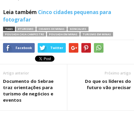
Leia também
Cinco cidades pequenas para
fotografar
TAGS
#TURISMO
CIDADES DE MINAS
GONCALVES
POUSADA CASA CAMPESTRE
POUSADA EM MINAS
TURISMO EM MINAS
Facebook
Twitter
Artigo anterior
Próximo artigo
Documento do Sebrae
Do que os líderes do
traz orientações para
futuro vão precisar
turismo de negócios e
eventos