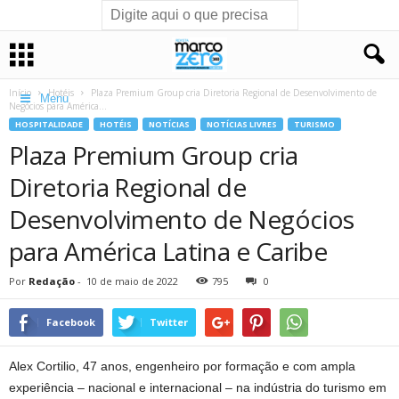
Início
Hotéis
Plaza Premium Group cria Diretoria Regional de Desenvolvimento de
Menu
Negócios para América...
HOSPITALIDADE
HOTÉIS
NOTÍCIAS
NOTÍCIAS LIVRES
TURISMO
Plaza Premium Group cria
Diretoria Regional de
Desenvolvimento de Negócios
para América Latina e Caribe
Por
Redação
-
10 de maio de 2022
795
0
Facebook
Twitter
Alex Cortilio, 47 anos, engenheiro por formação e com ampla
experiência – nacional e internacional – na indústria do turismo em