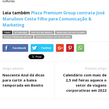
culturas.
Leia também
Plaza Premium Group contrata José
Maruilson Costa Filho para Comunicação &
Marketing
TAGS
#TURISMO
HOTEIS NO BRASIL
MERCADO DE HOTELARIA
PLAZA PREMIUM GROUP
PROFISSIONAIS DE HOTELARIA
Facebook
Twitter
Artigo anterior
Próximo artigo
Nascente Azul dá dicas
Calendário com mais de
para curtir a baixa
2,5 mil feiras aquece o
temporada em Bonito
setor de viagens
corporativas em 2022