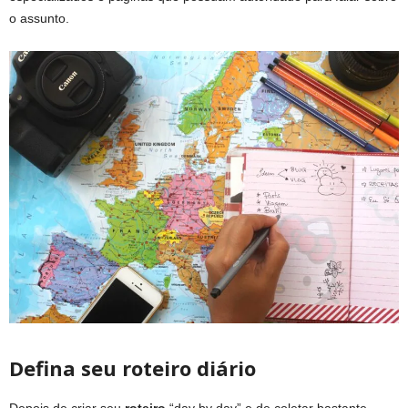
o assunto.
Defina seu roteiro diário
Depois de criar seu
roteiro
“day by day” e de coletar bastante