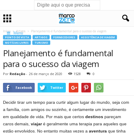
Início
Artigos
Planejamento é fundamental para o sucesso da viagem
Menu
PONTO DE VISTA
ARTIGOS
FORNECEDORES
ASSISTÊNCIA DE VIAGEM
NOTÍCIAS LIVRES
TURISMO
Planejamento é fundamental
para o sucesso da viagem
Por
Redação
-
26 de março de 2020
1528
0
Facebook
Twitter
Decidir tirar um tempo para curtir algum lugar do mundo, seja com
a família, com amigos ou sozinho, é certamente um investimento
em qualidade de vida. Por mais que certos
destinos
pareçam
caros demais,
viajar
é geralmente uma terapia para aqueles que
estão envolvidos. No entanto muitas vezes a
aventura
que tinha