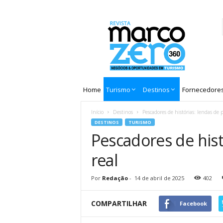
Revista
Marco
Zero
Home
Turismo
Destinos
Fornecedore
Início
Destinos
Pescadores de histórias: lendas de 
DESTINOS
TURISMO
Pescadores de hist
real
Por
Redação
-
14 de abril de 2025
402
COMPARTILHAR
Facebook