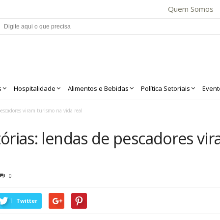
Quem Somos
s
Hospitalidade
Alimentos e Bebidas
Política Setoriais
Event
pescadores viram turismo na vida real
órias: lendas de pescadores vi
0
Twitter