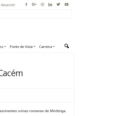
Anuncie!
os
Ponto de Vista
Carreira
 Cacém
ascinantes ruínas romanas de Miróbriga.