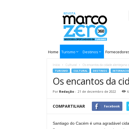
Revista
Marco
Zero
Home
Turismo
Destinos
Fornecedore
Início
Cultural
Os encantos da cidade alentejana 
TURISMO
CULTURAL
DESTINOS
INTERNACIO
Os encantos da ci
Por
Redação
-
21 de dezembro de 2022
6
COMPARTILHAR
Facebook
Santiago do Cacém é uma agradável cidad