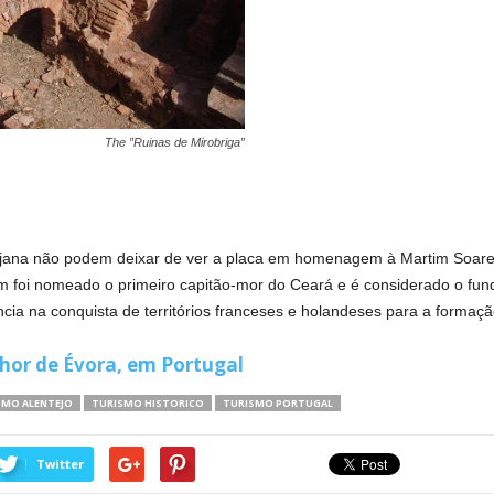
The ”Ruinas de Mirobriga”
ntejana não podem deixar de ver a placa em homenagem à Martim Soar
m foi nomeado o primeiro capitão-mor do Ceará e é considerado o fun
ncia na conquista de territórios franceses e holandeses para a formação
lhor de Évora, em Portugal
SMO ALENTEJO
TURISMO HISTORICO
TURISMO PORTUGAL
Twitter