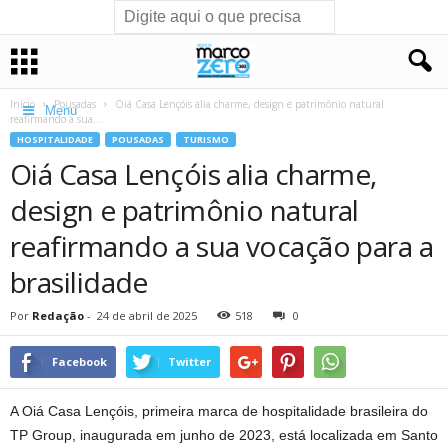
Início
Pousadas
Oiá Casa Lençóis alia charme, design e patrimônio natural
Menu
reafirmando a sua...
HOSPITALIDADE
POUSADAS
TURISMO
Oiá Casa Lençóis alia charme,
design e patrimônio natural
reafirmando a sua vocação para a
brasilidade
Por
Redação
-
24 de abril de 2025
518
0
Facebook
Twitter
A Oiá Casa Lençóis, primeira marca de hospitalidade brasileira do
TP Group, inaugurada em junho de 2023, está localizada em Santo