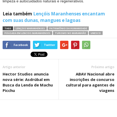
limpeza e autocuidados naturais e regenerativos.
Leia também
Lençóis Maranhenses encantam
com suas dunas, mangues e lagoas
TAGS
LENÇOIS MARANHENSES
PATRIMÔNIO DA HUMANIDADE
POUSADA EM LENCOIS MARANHENSES
TURISMO NO MARANHÃO
UNESCO
Facebook
Twitter
Artigo anterior
Próximo artigo
Hector Studios anuncia
ABAV Nacional abre
nova série: Asdrúbal em
inscrições de concurso
Busca da Lenda de Machu
cultural para agentes de
Picchu
viagens