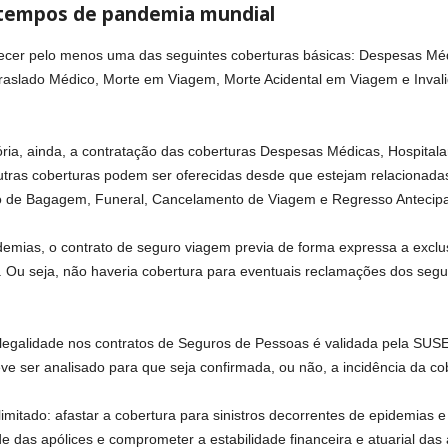
 tempos de pandemia mundial
cer pelo menos uma das seguintes coberturas básicas: Despesas Médi
Traslado Médico, Morte em Viagem, Morte Acidental em Viagem e Invali
ória, ainda, a contratação das coberturas Despesas Médicas, Hospital
utras coberturas podem ser oferecidas desde que estejam relacionada
o de Bagagem, Funeral, Cancelamento de Viagem e Regresso Antecip
emias, o contrato de seguro viagem previa de forma expressa a excl
Ou seja, não haveria cobertura para eventuais reclamações dos segu
a legalidade nos contratos de Seguros de Pessoas é validada pela SUS
ve ser analisado para que seja confirmada, ou não, a incidência da cob
imitado: afastar a cobertura para sinistros decorrentes de epidemias 
e das apólices e comprometer a estabilidade financeira e atuarial das 