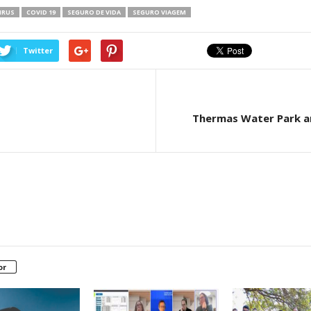
IRUS
COVID 19
SEGURO DE VIDA
SEGURO VIAGEM
Twitter
Thermas Water Park a
or