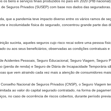
s os bens e serviços finais produzidos no país em 2020 (PIB nacional
ia de Seguros Privados (SUSEP) com base nos dados das seguradoras.
, que a pandemia teve impacto diverso entre os vários ramos de seg
orte e incolumidade física do segurado, concentrou grande parte das 
ção sucinta, aqueles seguros cujo risco recai sobre uma pessoa física
o ou aos seus beneficiários, observadas as condições contratuais e a
de Acidentes Pessoais, Seguro Educacional, Seguro Viagem, Seguro Pr
o (perda de renda) e Seguro de Diária de Incapacidade Temporária s
oas que vem atraindo cada vez mais a atenção de consumidores mais
Conselho Nacional de Seguros Privados (CNSP), o Seguro Viagem tem 
limitada ao valor do capital segurado contratado, na forma de pagame
iços, no caso de ocorrência de riscos cobertos, durante período prev