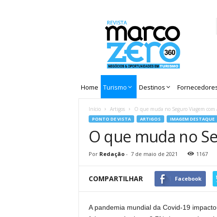
Revista
Marco
Zero
Home
Turismo
Destinos
Fornecedore
Início
Artigos
O que muda no Seguro Viagem com 
PONTO DE VISTA
ARTIGOS
IMAGEM DESTAQUE
O que muda no Se
Por
Redação
-
7 de maio de 2021
1167
COMPARTILHAR
Facebook
A pandemia mundial da Covid-19 impactou 