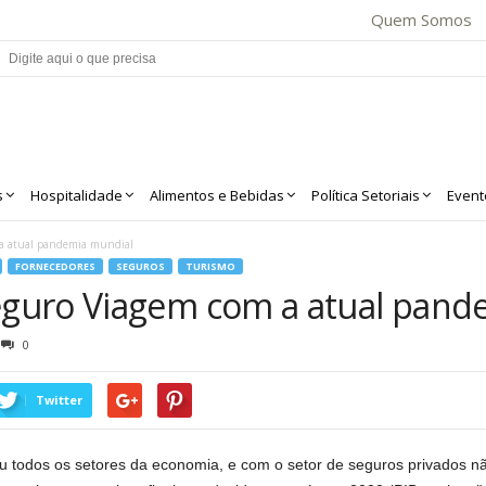
Quem Somos
s
Hospitalidade
Alimentos e Bebidas
Política Setoriais
Event
a atual pandemia mundial
FORNECEDORES
SEGUROS
TURISMO
guro Viagem com a atual pand
0
Twitter
todos os setores da economia, e com o setor de seguros privados não