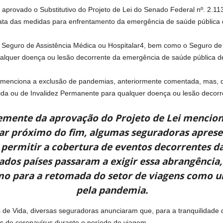
aprovado o Substitutivo do Projeto de Lei do Senado Federal nº. 2.113/2
trata das medidas para enfrentamento da emergência de saúde pública
 o Seguro de Assistência Médica ou Hospitalar4, bem como o Seguro de
ualquer doença ou lesão decorrente da emergência de saúde pública de 
 menciona a exclusão de pandemias, anteriormente comentada, mas, de 
Vida ou de Invalidez Permanente para qualquer doença ou lesão decor
mente da aprovação do Projeto de Lei menciona
ar próximo do fim, algumas seguradoras apre
 permitir a cobertura de eventos decorrentes d
dos países passaram a exigir essa abrangência,
mo para a retomada do setor de viagens como 
pela pandemia.
e Vida, diversas seguradoras anunciaram que, para a tranquilidade d
s de coronavírus durante o período de viagem.