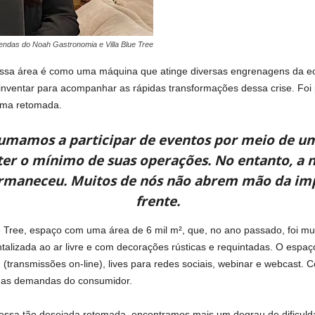
vendas do Noah Gastronomia e Villa Blue Tree
ossa área é como uma máquina que atinge diversas engrenagens da e
nventar para acompanhar as rápidas transformações dessa crise. Foi p
 uma retomada.
tumamos a participar de eventos por meio de um
ter o mínimo de suas operações. No entanto, a
rmaneceu. Muitos de nós não abrem mão da impo
frente.
e Tree, espaço com uma área de 6 mil m², que, no ano passado, foi mu
ntalizada ao ar livre e com decorações rústicas e requintadas. O esp
 (transmissões on-line), lives para redes sociais, webinar e webcast.
a as demandas do consumidor.
r essa tão desejada retomada, encontramos mais um degrau de dificuld