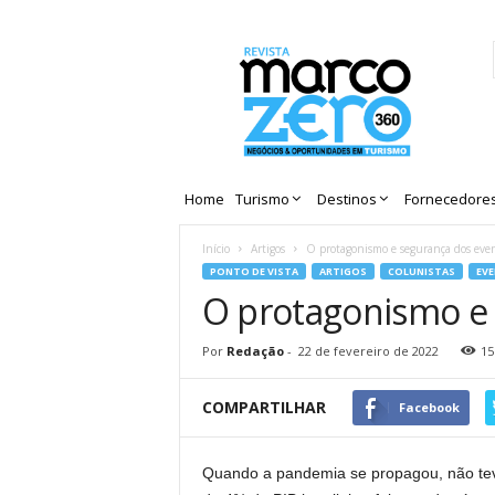
Revista
Marco
Zero
Home
Turismo
Destinos
Fornecedore
Início
Artigos
O protagonismo e segurança dos even
PONTO DE VISTA
ARTIGOS
COLUNISTAS
EV
O protagonismo e 
Por
Redação
-
22 de fevereiro de 2022
15
COMPARTILHAR
Facebook
Quando a pandemia se propagou, não teve 