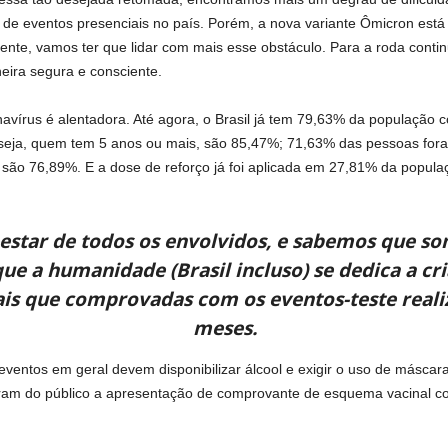
de eventos presenciais no país. Porém, a nova variante Ômicron es
te, vamos ter que lidar com mais esse obstáculo. Para a roda continu
ira segura e consciente.
navírus é alentadora. Até agora, o Brasil já tem 79,63% da população 
 seja, quem tem 5 anos ou mais, são 85,47%; 71,63% das pessoas for
 são 76,89%. E a dose de reforço já foi aplicada em 27,81% da popul
star de todos os envolvidos, e sabemos que so
ue a humanidade (Brasil incluso) se dedica a cri
mais que comprovadas com os eventos-teste reali
meses.
ventos em geral devem disponibilizar álcool e exigir o uso de máscar
iram do público a apresentação de comprovante de esquema vacinal c