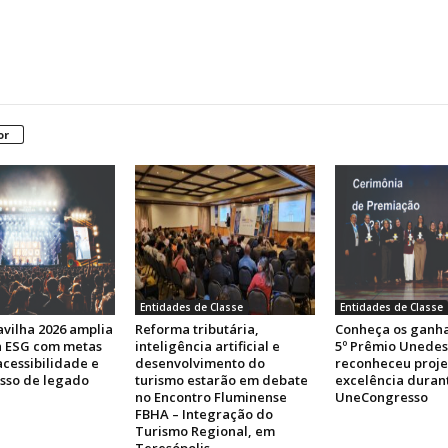
or
Entidades de Classe
Entidades de Classe
vilha 2026 amplia
Reforma tributária,
Conheça os ganh
a ESG com metas
inteligência artificial e
5º Prêmio Unedes
acessibilidade e
desenvolvimento do
reconheceu proje
sso de legado
turismo estarão em debate
excelência durant
no Encontro Fluminense
UneCongresso
FBHA – Integração do
Turismo Regional, em