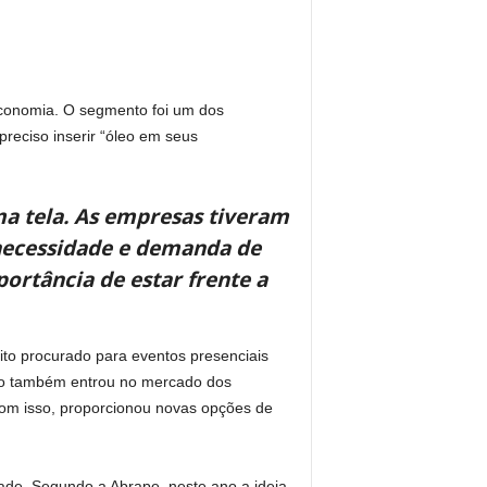
conomia. O segmento foi um dos
reciso inserir “óleo em seus
a tela. As empresas tiveram
 necessidade e demanda de
rtância de estar frente a
ito procurado para eventos presenciais
aço também entrou no mercado dos
 Com isso, proporcionou novas opções de
ade. Segundo a Abrape, neste ano a ideia