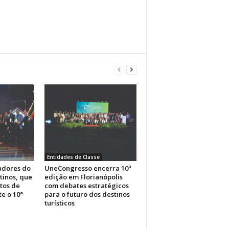
Entidades de Classe
adores do
UneCongresso encerra 10ª
tinos, que
edição em Florianópolis
tos de
com debates estratégicos
e o 10°
para o futuro dos destinos
turísticos