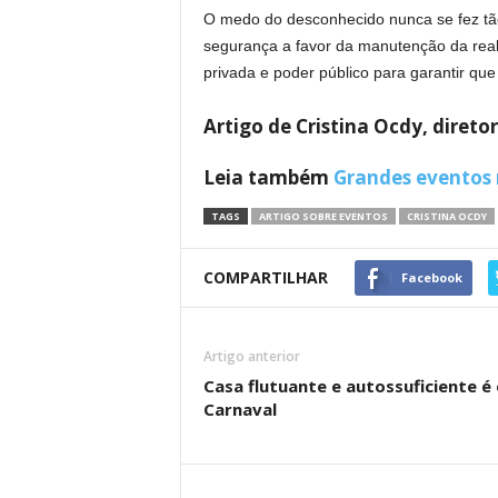
O medo do desconhecido nunca se fez tã
segurança a favor da manutenção da reali
privada e poder público para garantir que
Artigo de Cristina Ocdy, diret
Leia também
Grandes eventos
TAGS
ARTIGO SOBRE EVENTOS
CRISTINA OCDY
COMPARTILHAR
Facebook
Artigo anterior
Casa flutuante e autossuficiente é
Carnaval