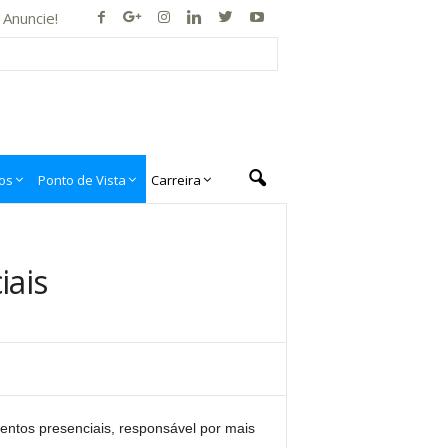
Anuncie!
os
Ponto de Vista
Carreira
iais
entos presenciais, responsável por mais