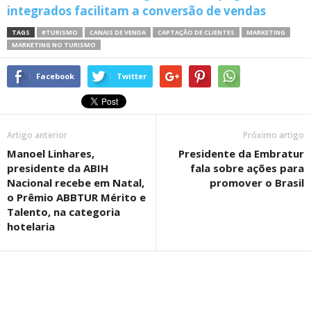
integrados facilitam a conversão de vendas
TAGS
#TURISMO
CANAIS DE VENDA
CAPTAÇÃO DE CLIENTES
MARKETING
MARKETING NO TURISMO
Facebook
Twitter
Artigo anterior
Próximo artigo
Manoel Linhares,
Presidente da Embratur
presidente da ABIH
fala sobre ações para
Nacional recebe em Natal,
promover o Brasil
o Prêmio ABBTUR Mérito e
Talento, na categoria
hotelaria