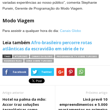
variadas experiências ao nosso público”, comenta Stephanie
Purwin, Gerente de Programação do Modo Viagem.
Modo Viagem
Para assistir a qualquer hora do dia:
Canais Globo
Leia também
Afro-brasileiro percorre rotas
atlânticas da escravidão em série de tv
TAGS
#TURISMO
CANAIS DA GLOBO
PROGRAMA DE TV SOBRE TURISMO
RODRIGO RUAS
SERIE SOBRE TURISMO
Facebook
Twitter
Artigo anterior
Próximo artigo
Hotel na palma da mão:
Livá prevê 10
Accor traz soluções
empreendimentos e 5.000
tecnológicas como
apartamentos no primeiro