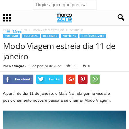
Início
Cultural
Modo Viagem estreia dia 11 de janeiro
Menu
TURISMO
CULTURAL
DESTINOS
NOTÍCIAS
NOTÍCIAS LIVRES
Modo Viagem estreia dia 11 de
janeiro
Por
Redação
-
10 de janeiro de 2022
821
0
Facebook
Twitter
A partir do dia 11 de janeiro, o Mais Na Tela ganha visual e
posicionamento novos e passa a se chamar Modo Viagem.