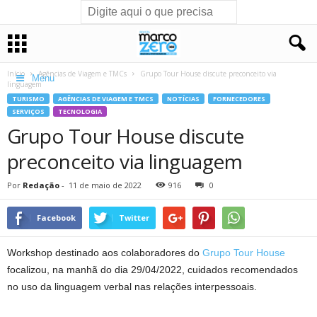
Início
Agências de Viagem e TMCs
Grupo Tour House discute preconceito via
Menu
linguagem
TURISMO
AGÊNCIAS DE VIAGEM E TMCS
NOTÍCIAS
FORNECEDORES
SERVIÇOS
TECNOLOGIA
Grupo Tour House discute
preconceito via linguagem
Por
Redação
-
11 de maio de 2022
916
0
Facebook
Twitter
Workshop destinado aos colaboradores do
Grupo Tour House
focalizou, na manhã do dia 29/04/2022, cuidados recomendados
no uso da linguagem verbal nas relações interpessoais.