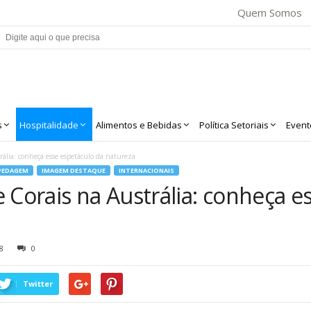
Quem Somos
s
Hospitalidade
Alimentos e Bebidas
Política Setoriais
Event
rália: conheça esse espetáculo da natureza
PEDAGEM
IMAGEM DESTAQUE
INTERNACIONAIS
 Corais na Austrália: conheça e
8
0
Twitter