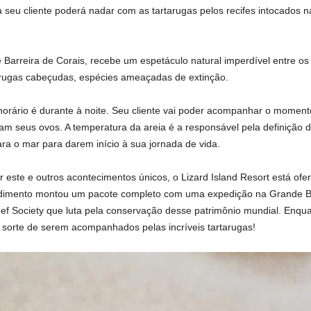
 seu cliente poderá nadar com as tartarugas pelos recifes intocados n
nde Barreira de Corais, recebe um espetáculo natural imperdível entre 
arugas cabeçudas, espécies ameaçadas de extinção.
horário é durante à noite. Seu cliente vai poder acompanhar o momento
am seus ovos. A temperatura da areia é a responsável pela definição 
ra o mar para darem início à sua jornada de vida.
 este e outros acontecimentos únicos, o Lizard Island Resort está ofe
dimento montou um pacote completo com uma expedição na Grande Ba
f Society que luta pela conservação desse patrimônio mundial. Enqua
a sorte de serem acompanhados pelas incríveis tartarugas!