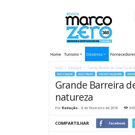
Revista
Marco
Zero
Home
Turismo
Destinos
Fornecedore
Início
Destaque
Grande Barreira de Corais na Aust
DESTAQUE
DESTINOS
HOSPITALIDADE
HOS
Grande Barreira de
natureza
Por
Redação
-
8 de fevereiro de 2018
610
COMPARTILHAR
Facebook