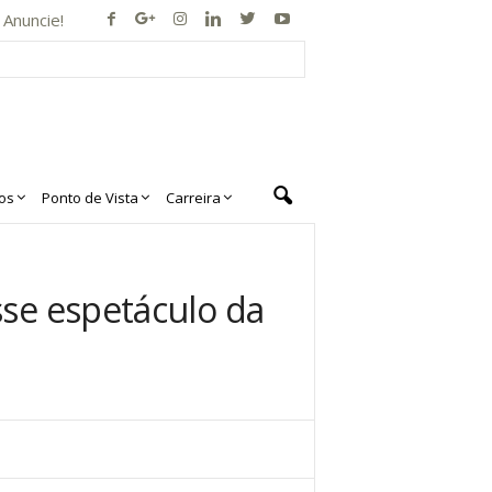
Anuncie!
os
Ponto de Vista
Carreira
sse espetáculo da