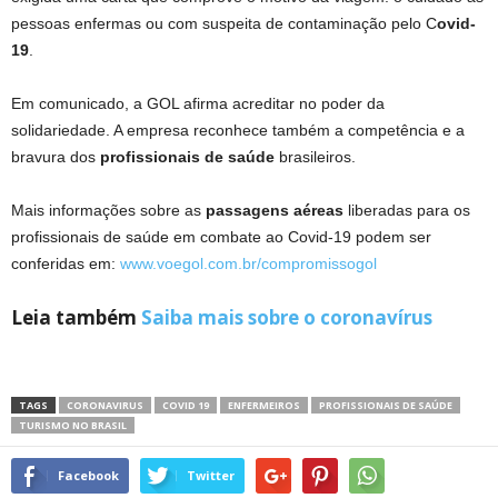
pessoas enfermas ou com suspeita de contaminação pelo C
ovid-
19
.
Em comunicado, a GOL afirma acreditar no poder da
solidariedade. A empresa reconhece também a competência e a
bravura dos
profissionais de saúde
brasileiros.
Mais informações sobre as
passagens aéreas
liberadas para os
profissionais de saúde em combate ao Covid-19 podem ser
conferidas em:
www.voegol.com.br/compromissogol
Leia também
Saiba mais sobre o coronavírus
TAGS
CORONAVIRUS
COVID 19
ENFERMEIROS
PROFISSIONAIS DE SAÚDE
TURISMO NO BRASIL
Facebook
Twitter