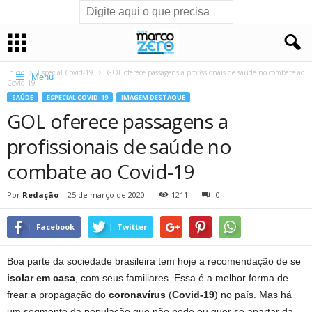
Início
Especial Covid-19
GOL oferece passagens a profissionais de saúde no combate ao
Menu
Covid-19
SAÚDE
ESPECIAL COVID-19
IMAGEM DESTAQUE
GOL oferece passagens a
profissionais de saúde no
combate ao Covid-19
Por
Redação
-
25 de março de 2020
1211
0
Facebook
Twitter
Boa parte da sociedade brasileira tem hoje a recomendação de se
isolar em casa
, com seus familiares. Essa é a melhor forma de
frear a propagação do
coronavírus
(
Covid-19
) no país. Mas há
um segmento da população que não pode ou quer se apartar da