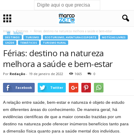
Início
Destinos
Férias: destino na natureza melhora a saúde e bem-estar
Menu
DESTINOS
TURISMO
ECOTURISMO, AVENTURA E ESPORTE
NOTÍCIAS LIVRES
SAÚDE
TEMÁTICOS
TURISMO RURAL
Férias: destino na natureza
melhora a saúde e bem-estar
Por
Redação
-
19 de janeiro de 2022
1665
0
Facebook
Twitter
A relação entre saúde, bem-estar e natureza é objeto de estudo
em diferentes áreas do conhecimento. De maneira geral, há
evidências científicas de que a maior conexão trazidas por um
destino na natureza pode oferecer inúmeros benefícios tanto para
a dimensão física quanto para a saúde mental dos indivíduos.