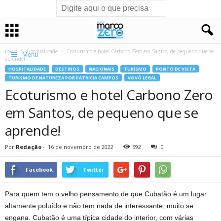
Início
Hospitalidade
Ecoturismo e hotel Carbono Zero em Santos, de pequeno que se
Menu
aprende!
HOSPITALIDADE
DESTINOS
NACIONAIS
TURISMO
PONTO DE VISTA
TURISMO DE NATUREZA POR PATRICIA CAMPOS
VOVÓ LEGAL
Ecoturismo e hotel Carbono Zero
em Santos, de pequeno que se
aprende!
Por
Redação
-
16 de novembro de 2022
592
0
Facebook
Twitter
Para quem tem o velho pensamento de que Cubatão é um lugar
altamente poluído e não tem nada de interessante, muito se
engana. Cubatão é uma típica cidade do interior, com várias