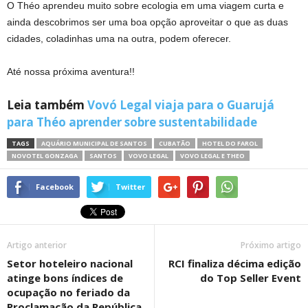
O Théo aprendeu muito sobre ecologia em uma viagem curta e
ainda descobrimos ser uma boa opção aproveitar o que as duas
cidades, coladinhas uma na outra, podem oferecer.
Até nossa próxima aventura!!
Leia também
Vovó Legal viaja para o Guarujá
para Théo aprender sobre sustentabilidade
TAGS
AQUÁRIO MUNICIPAL DE SANTOS
CUBATÃO
HOTEL DO FAROL
NOVOTEL GONZAGA
SANTOS
VOVO LEGAL
VOVO LEGAL E THEO
Facebook
Twitter
Artigo anterior
Próximo artigo
Setor hoteleiro nacional
RCI finaliza décima edição
atinge bons índices de
do Top Seller Event
ocupação no feriado da
Proclamação da República