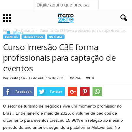
Início
Em Destaque
Curso Imersão C3E forma profissionais para captação de eventos
Menu
EVENTOS
EM DESTAQUE
NOTÍCIAS
Curso Imersão C3E forma
profissionais para captação de
eventos
Por
Redação
-
17 de outubro de 2025
264
0
Facebook
Twitter
O setor de turismo de negócios vive um momento promissor no
Brasil. Entre janeiro e maio de 2025, o volume de pedidos de
orçamento para eventos cresceu 15,96% em relação ao mesmo
período do ano anterior, segundo a plataforma MeEventos. No