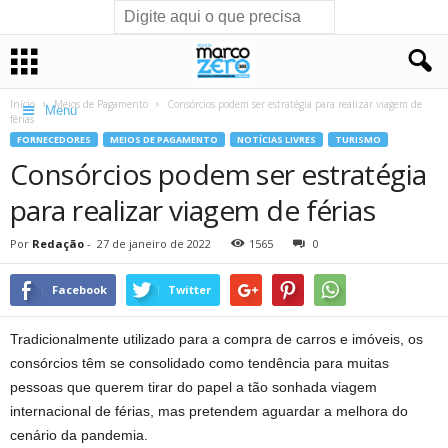
Início
Meios de Pagamento
Consórcios podem ser estratégia para realizar viagem de
Menu
férias
FORNECEDORES
MEIOS DE PAGAMENTO
NOTÍCIAS LIVRES
TURISMO
Consórcios podem ser estratégia
para realizar viagem de férias
Por
Redação
-
27 de janeiro de 2022
1565
0
Facebook
Twitter
Tradicionalmente utilizado para a compra de carros e imóveis, os
consórcios têm se consolidado como tendência para muitas
pessoas que querem tirar do papel a tão sonhada viagem
internacional de férias, mas pretendem aguardar a melhora do
cenário da pandemia.