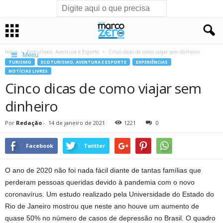
Início
Ecoturismo, Aventura e Esporte
Cinco dicas de como viajar sem dinheiro
Menu
TURISMO
ECOTURISMO, AVENTURA E ESPORTE
EXPERIÊNCIAS
NOTÍCIAS LIVRES
Cinco dicas de como viajar sem
dinheiro
Por
Redação
-
14 de janeiro de 2021
1221
0
Facebook
Twitter
O ano de 2020 não foi nada fácil diante de tantas famílias que
perderam pessoas queridas devido à pandemia com o novo
coronavírus. Um estudo realizado pela Universidade do Estado do
Rio de Janeiro mostrou que neste ano houve um aumento de
quase 50% no número de casos de depressão no Brasil. O quadro