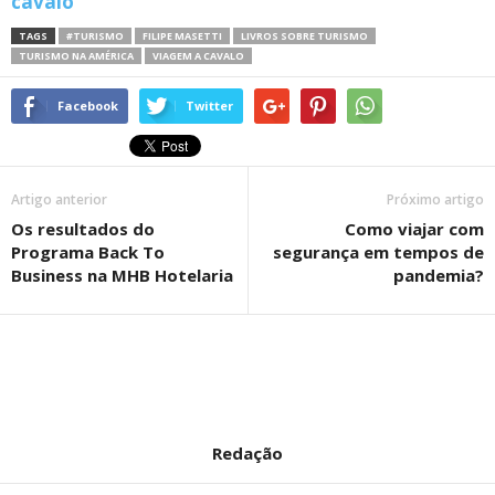
cavalo
TAGS
#TURISMO
FILIPE MASETTI
LIVROS SOBRE TURISMO
TURISMO NA AMÉRICA
VIAGEM A CAVALO
Facebook
Twitter
Artigo anterior
Próximo artigo
Os resultados do
Como viajar com
Programa Back To
segurança em tempos de
Business na MHB Hotelaria
pandemia?
Redação