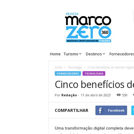
Revista
Marco
Zero
Home
Turismo
Destinos
Fornecedore
Início
Tecnologia
Cinco benefícios de manter registr
FORNECEDORES
TECNOLOGIA
Cinco benefícios d
Por
Redação
-
11 de abril de 2023
559
COMPARTILHAR
Facebook
Uma transformação digital completa deve 