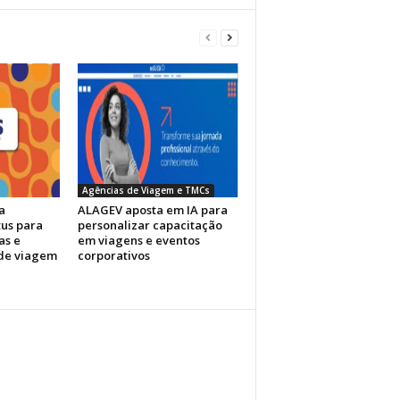
Agências de Viagem e TMCs
a
ALAGEV aposta em IA para
tus para
personalizar capacitação
as e
em viagens e eventos
de viagem
corporativos