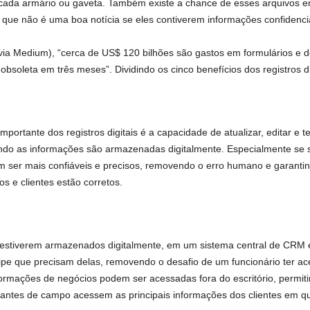
e cada armário ou gaveta. Também existe a chance de esses arquivos e
que não é uma boa notícia se eles contiverem informações confidenciai
via Medium), “cerca de US$ 120 bilhões são gastos em formulários e
bsoleta em três meses”. Dividindo os cinco benefícios dos registros di
portante dos registros digitais é a capacidade de atualizar, editar e te
ndo as informações são armazenadas digitalmente. Especialmente se 
ser mais confiáveis ​​e precisos, removendo o erro humano e garanti
s e clientes estão corretos.
estiverem armazenados digitalmente, em um sistema central de CRM e
e que precisam delas, removendo o desafio de um funcionário ter ace
nformações de negócios podem ser acessadas fora do escritório, permit
ntantes de campo acessem as principais informações dos clientes em qu