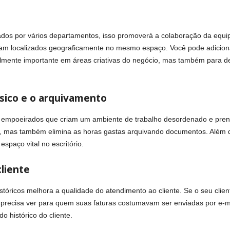
s ​​por vários departamentos, isso promoverá a colaboração da equi
jam localizados geograficamente no mesmo espaço. Você pode adicion
cialmente importante em áreas criativas do negócio, mas também para
sico e o arquivamento
e empoeirados que criam um ambiente de trabalho desordenado e pren
, mas também elimina as horas gastas arquivando documentos. Além d
spaço vital no escritório.
liente
stóricos melhora a qualidade do atendimento ao cliente. Se o seu clie
recisa ver para quem suas faturas costumavam ser enviadas por e-ma
do histórico do cliente.