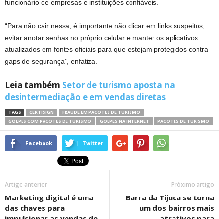
funcionário de empresas e instituições confiáveis.
“Para não cair nessa, é importante não clicar em links suspeitos,
evitar anotar senhas no próprio celular e manter os aplicativos
atualizados em fontes oficiais para que estejam protegidos contra
gaps de segurança”, enfatiza.
Leia também
Setor de turismo aposta na
desintermediação e em vendas diretas
TAGS
CERTISIGN
FRAUDE EM PACOTES DE TURISMO
GOLPES COM PACOTES DE TURISMO
GOLPES NA INTERNET
PACOTES DE TURISMO
Facebook
Twitter
Artigo anterior
Próximo artigo
Marketing digital é uma
Barra da Tijuca se torna
das chaves para
um dos bairros mais
impulsionar as vendas de
atrativos para