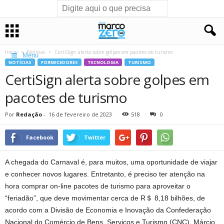
Início
Notícias
CertiSign alerta sobre golpes em pacotes de turismo
Menu
NOTÍCIAS
FORNECEDORES
TECNOLOGIA
TURISMO
CertiSign alerta sobre golpes em
pacotes de turismo
Por
Redação
-
16 de fevereiro de 2023
518
0
Facebook
Twitter
A chegada do Carnaval é, para muitos, uma oportunidade de viajar
e conhecer novos lugares. Entretanto, é preciso ter atenção na
hora comprar on-line pacotes de turismo para aproveitar o
“feriadão”, que deve movimentar cerca de R＄ 8,18 bilhões, de
acordo com a Divisão de Economia e Inovação da Confederação
Nacional do Comércio de Bens, Serviços e Turismo (CNC). Márcio