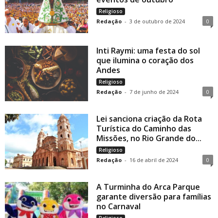
Religioso
Redação
-
3 de outubro de 2024
0
Inti Raymi: uma festa do sol
que ilumina o coração dos
Andes
Religioso
Redação
-
7 de junho de 2024
0
Lei sanciona criação da Rota
Turística do Caminho das
Missões, no Rio Grande do...
Religioso
Redação
-
16 de abril de 2024
0
A Turminha do Arca Parque
garante diversão para famílias
no Carnaval
Religioso