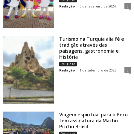
Redação
-
5 de fevereiro de 2024
0
Turismo na Turquia alia fé e
tradição através das
paisagens, gastronomia e
História
Religioso
Redação
-
1 de setembro de 2023
0
Viagem espiritual para o Peru
tem assinatura da Machu
Picchu Brasil
Religioso