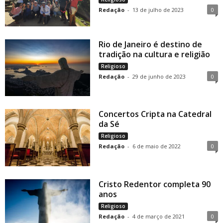
Redação
-
13 de julho de 2023
0
Rio de Janeiro é destino de
tradição na cultura e religião
Religioso
Redação
-
29 de junho de 2023
0
Concertos Cripta na Catedral
da Sé
Religioso
Redação
-
6 de maio de 2022
0
Cristo Redentor completa 90
anos
Religioso
Redação
-
4 de março de 2021
0