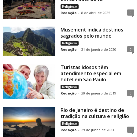
Religioso
Redação
-
8 de abril de 2025
0
Musement indica destinos
sagrados pelo mundo
Religioso
Redação
-
31 de janeiro de 2020
0
Turistas idosos têm
atendimento especial em
hotel em São Paulo
Religioso
Redação
-
30 de janeiro de 2019
0
Rio de Janeiro é destino de
tradição na cultura e religião
Religioso
Redação
-
29 de junho de 2023
0