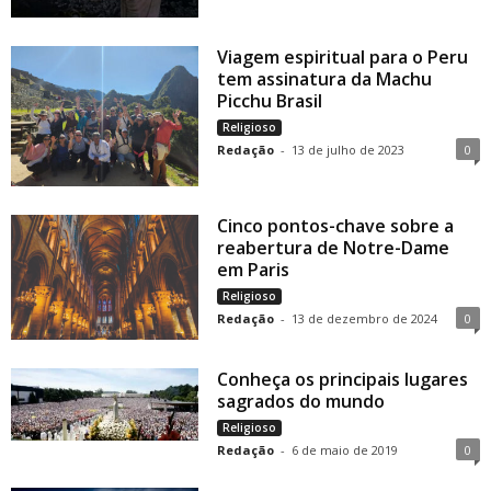
Viagem espiritual para o Peru
tem assinatura da Machu
Picchu Brasil
Religioso
Redação
-
13 de julho de 2023
0
Cinco pontos-chave sobre a
reabertura de Notre-Dame
em Paris
Religioso
Redação
-
13 de dezembro de 2024
0
Conheça os principais lugares
sagrados do mundo
Religioso
Redação
-
6 de maio de 2019
0