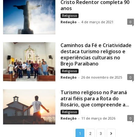
Cristo Redentor completa 90
anos
Religioso
Redação
-
4 de março de 2021
0
Caminhos da Fé e Criatividade
destaca turismo religioso e
experiências culturais no
Brejo Paraibano
Religioso
Redação
-
26 de novembro de 2025
0
Turismo religioso no Paraná
atrai fiéis para a Rota do
Rosário, que compreende a...
Religioso
Redação
-
11 de março de 2026
0
1
2
3